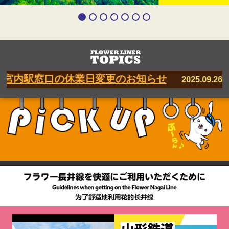
宮内駅窓口の休業日変更のお知らせ
令
2025.09.26